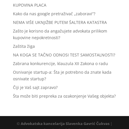
KUPOVINA PLACA
Kako da nas google pretraživač „zaboravi“?
NEMA VIŠE UKNJIŽBE PUTEM ŠALTERA KATASTRA
Zašto je korisno da angažujete advokata prilikom
kupovine nepokretnosti?
Zaštita žiga
NA KOGA SE TAČNO ODNOSI TEST SAMOSTALNOSTI?
Zabrana konkurencije, klauzula XII Zakona o radu
Osnivanje startup-a: Šta je potrebno da znate kada
osnivate startup?
Čiji je Vaš sajt zapravo?
Šta može biti prepreka za ozakonjenje Vašeg objekta?
©
Advokatska kancelarija Slavenka Gavrić Čukvas
|