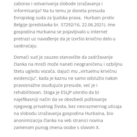
zaborav i ostvarivanja slobode izražavanja i
informisanja? Na tu temu je doneta presuda
Evropskog suda za ljudska prava, Hurbain protiv
Belgije (predstavka br. 57292/16, 22.06.2021). Ime
gospodina Hurbaina se pojavljivalo u internet
pretrazi uz navođenje da je izvršio krivično delo u
saobraćaju.
Domaći sud je zauzeo stanovište da zadržavanje
članka na mreži može naneti neograničenu i ozbiljnu
štetu ugledu vozača, dajući mu „virtuelnu krivičnu
evidenciju“, kada je kaznu ne samo odslužio nakon
pravosnažne osuđujuće presude, već je i
rehabilitovan. Stoga je ESLJP utvrdio da bi
najefikasniji način da se obezbedi poštovanje
njegovog privatnog života, bez nesrazmernog uticaja
na slobodu izražavanja gospodina Hurbaina, bio
anonimizacija članka na veb stranici novina
zamenom punog imena osobe s slovom X.