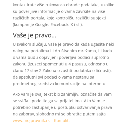
kontaktirate više rukovaoca obrade podataka, ukoliko
su poverljive informacije o vama završile na više
različitih portala, koje kontrolišu različiti subjekti
(kompanije Google, Facebook, X i sl.).
Vaše je pravo…
U svakom slučaju, vaše je pravo da kada ugasite neki
nalog na portalima ili društvenim mrežama, ili kada
o vama budu objavljeni poverljivi podaci suprotno
zakonu (izuzeci spomenuti u 4 pasusu, odnosno u
članu 17 stav 2 Zakona o zaštiti podataka o ličnosti),
da apsolutni svi podaci o vama nestanu sa
predmetnog sredstva komunikacije na internetu.
Ako Vam je ovaj tekst bio zanimljiv, označite da vam
se sviđa i podelite ga sa prijateljima. Ako Vam je
potrebno zastupanje u postupku ostvarivanja prava
na zaborav, slobodno mi se obratite putem sajta
www.mojpravnik.rs – Kontakt.