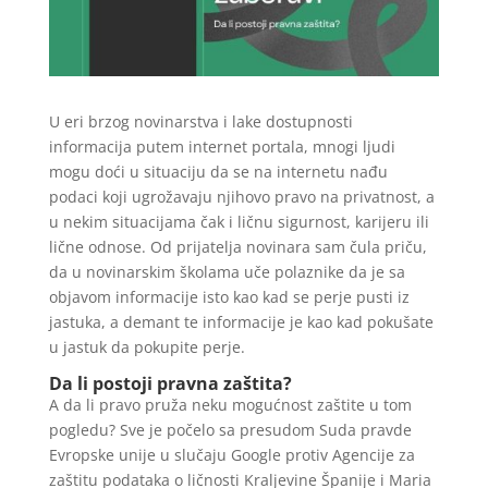
U eri brzog novinarstva i lake dostupnosti
informacija putem internet portala, mnogi ljudi
mogu doći u situaciju da se na internetu nađu
podaci koji ugrožavaju njihovo pravo na privatnost, a
u nekim situacijama čak i ličnu sigurnost, karijeru ili
lične odnose. Od prijatelja novinara sam čula priču,
da u novinarskim školama uče polaznike da je sa
objavom informacije isto kao kad se perje pusti iz
jastuka, a demant te informacije je kao kad pokušate
u jastuk da pokupite perje.
Da li postoji pravna zaštita?
A da li pravo pruža neku mogućnost zaštite u tom
pogledu? Sve je počelo sa presudom Suda pravde
Evropske unije u slučaju Google protiv Agencije za
zaštitu podataka o ličnosti Kraljevine Španije i Maria