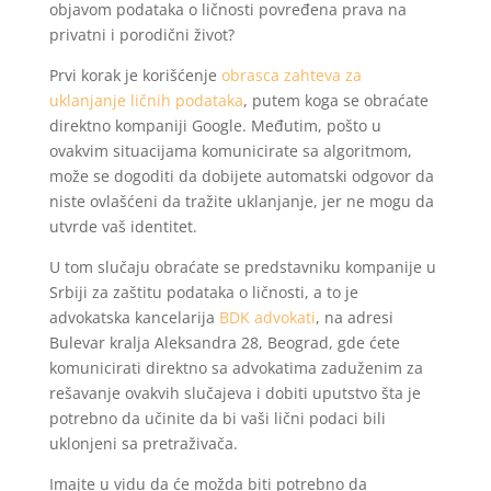
objavom podataka o ličnosti povređena prava na
privatni i porodični život?
Prvi korak je korišćenje
obrasca zahteva za
uklanjanje ličnih podataka
, putem koga se obraćate
direktno kompaniji Google. Međutim, pošto u
ovakvim situacijama komunicirate sa algoritmom,
može se dogoditi da dobijete automatski odgovor da
niste ovlašćeni da tražite uklanjanje, jer ne mogu da
utvrde vaš identitet.
U tom slučaju obraćate se predstavniku kompanije u
Srbiji za zaštitu podataka o ličnosti, a to je
advokatska kancelarija
BDK advokati
, na adresi
Bulevar kralja Aleksandra 28, Beograd, gde ćete
komunicirati direktno sa advokatima zaduženim za
rešavanje ovakvih slučajeva i dobiti uputstvo šta je
potrebno da učinite da bi vaši lični podaci bili
uklonjeni sa pretraživača.
Imajte u vidu da će možda biti potrebno da