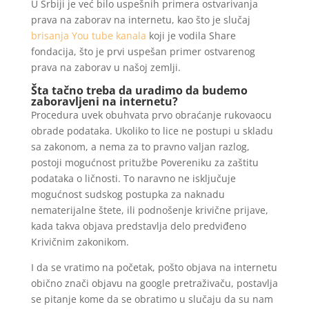
U Srbiji je već bilo uspešnih primera ostvarivanja
prava na zaborav na internetu, kao što je slučaj
brisanja You tube kanala
koji je vodila Share
fondacija, što je prvi uspešan primer ostvarenog
prava na zaborav u našoj zemlji.
Šta tačno treba da uradimo da budemo
zaboravljeni na internetu?
Procedura uvek obuhvata prvo obraćanje rukovaocu
obrade podataka. Ukoliko to lice ne postupi u skladu
sa zakonom, a nema za to pravno valjan razlog,
postoji mogućnost pritužbe Povereniku za zaštitu
podataka o ličnosti. To naravno ne isključuje
mogućnost sudskog postupka za naknadu
nematerijalne štete, ili podnošenje krivične prijave,
kada takva objava predstavlja delo predviđeno
Krivičnim zakonikom.
I da se vratimo na početak, pošto objava na internetu
obično znači objavu na google pretraživaču, postavlja
se pitanje kome da se obratimo u slučaju da su nam