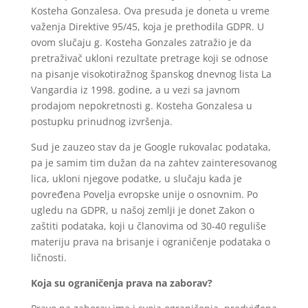
Kosteha Gonzalesa. Ova presuda je doneta u vreme
važenja Direktive 95/45, koja je prethodila GDPR. U
ovom slučaju g. Kosteha Gonzales zatražio je da
pretraživač ukloni rezultate pretrage koji se odnose
na pisanje visokotiražnog španskog dnevnog lista La
Vangardia iz 1998. godine, a u vezi sa javnom
prodajom nepokretnosti g. Kosteha Gonzalesa u
postupku prinudnog izvršenja.
Sud je zauzeo stav da je Google rukovalac podataka,
pa je samim tim dužan da na zahtev zainteresovanog
lica, ukloni njegove podatke, u slučaju kada je
povređena Povelja evropske unije o osnovnim. Po
ugledu na GDPR, u našoj zemlji je donet Zakon o
zaštiti podataka, koji u članovima od 30-40 reguliše
materiju prava na brisanje i ograničenje podataka o
ličnosti.
Koja su ograničenja prava na zaborav?