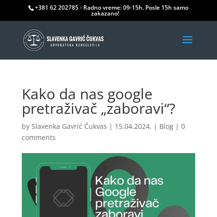
+381 62 202785 - Radno vreme: 09-15h. Posle 15h samo
zakazano!
Kako da nas google
pretraživač „zaboravi“?
by
Slavenka Gavrić Čukvas
|
15.04.2024.
|
Blog
|
0
comments