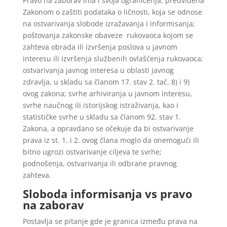
Pravo na zaborav ima i svoja ograničenja, predviđena
Zakonom o zaštiti podataka o ličnosti, koja se odnose
na ostvarivanja slobode izražavanja i informisanja;
poštovanja zakonske obaveze rukovaoca kojom se
zahteva obrada ili izvršenja poslova u javnom
interesu ili izvršenja službenih ovlašćenja rukovaoca;
ostvarivanja javnog interesa u oblasti javnog
zdravlja, u skladu sa članom 17. stav 2. tač. 8) i 9)
ovog zakona; svrhe arhiviranja u javnom interesu,
svrhe naučnog ili istorijskog istraživanja, kao i
statističke svrhe u skladu sa članom 92. stav 1.
Zakona, a opravdano se očekuje da bi ostvarivanje
prava iz st. 1. i 2. ovog člana moglo da onemogući ili
bitno ugrozi ostvarivanje ciljeva te svrhe;
podnošenja, ostvarivanja ili odbrane pravnog
zahteva.
Sloboda informisanja vs pravo
na zaborav
Postavlja se pitanje gde je granica između prava na